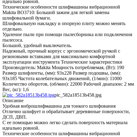
идеально ровной.
Технические особенности шлифмашины вибрационной
Makita BO3710: Большой зажим для легкой замены
шлифовальной бумаги.
Шлифовальную накладку и опорную плиту можно менять
отдельно.
Удаление пыли при помощи пылесборника или подключения
пылесоса.
Большой, удобный выключатель.
Надежный, прочный корпус с эргономической ручкой с
резиновыми вставками для максимально комфортной
эксплуатации инструмента Технические характеристики
Производитель: Makita Мощность потребляемая, (Вт): 190
Размер шлифленты, (мм): 93х228 Размер подошвы, (мм):
93х185 Частота колебательных движений, (1/мин): 11000
Количество оборотов, (об/мин): 22000 Рабочий диапазон: 2 мм
Вес, (кг): 1,6
pic_582a18513b458.jpg
Описание
Удобная виброшлифмашина для тонкого шлифования
Отлично шлифует и обрабатывает деревянные поверхности,
ДСП, ДВП.
С ее помощью можно легко сделать поверхность материала
идеально ровной.
Технические особенности шлифмашины вибрационной