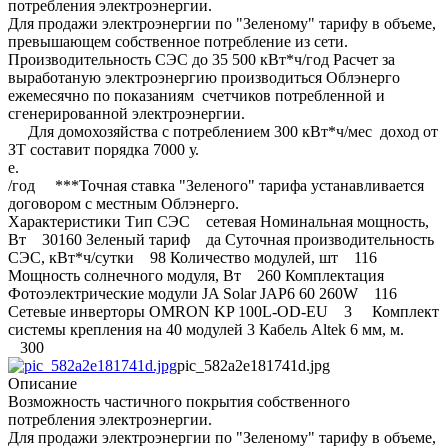
потребления электроэнергии.
Для продажи электроэнергии по "Зеленому" тарифу в объеме,
превышающем собственное потребление из сети.
Производительность СЭС до 35 500 кВт*ч/год Расчет за
выработаную электроэнергию производиться Облэнерго
ежемесячно по показаниям счетчиков потребленной и
сгенерированной электроэнергии.
Для домохозяйства с потреблением 300 кВт*ч/мес доход от
ЗТ составит порядка 7000 у.
е.
/год ***Точная ставка "Зеленого" тарифа устанавливается
договором с местным Облэнерго.
Характеристики Тип СЭС сетевая Номинальная мощность,
Вт 30160 Зеленый тариф да Суточная производительность
СЭС, кВт*ч/сутки 98 Количество модулей, шт 116
Мощность солнечного модуля, Вт 260 Комплектация
Фотоэлектрические модули JA Solar JAP6 60 260W 116
Сетевые инверторы OMRON KP 100L-OD-EU 3 Комплект
системы крепления на 40 модулей 3 Кабель Altek 6 мм, м.
300
pic_582a2e181741d.jpg
Описание
Возможность частичного покрытия собственного
потребления электроэнергии.
Для продажи электроэнергии по "Зеленому" тарифу в объеме,