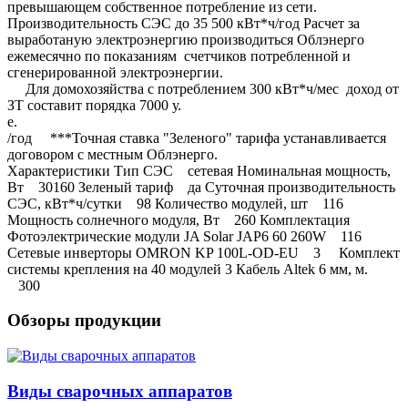
превышающем собственное потребление из сети.
Производительность СЭС до 35 500 кВт*ч/год Расчет за
выработаную электроэнергию производиться Облэнерго
ежемесячно по показаниям счетчиков потребленной и
сгенерированной электроэнергии.
Для домохозяйства с потреблением 300 кВт*ч/мес доход от
ЗТ составит порядка 7000 у.
е.
/год ***Точная ставка "Зеленого" тарифа устанавливается
договором с местным Облэнерго.
Характеристики Тип СЭС сетевая Номинальная мощность,
Вт 30160 Зеленый тариф да Суточная производительность
СЭС, кВт*ч/сутки 98 Количество модулей, шт 116
Мощность солнечного модуля, Вт 260 Комплектация
Фотоэлектрические модули JA Solar JAP6 60 260W 116
Сетевые инверторы OMRON KP 100L-OD-EU 3 Комплект
системы крепления на 40 модулей 3 Кабель Altek 6 мм, м.
300
Обзоры продукции
Виды сварочных аппаратов